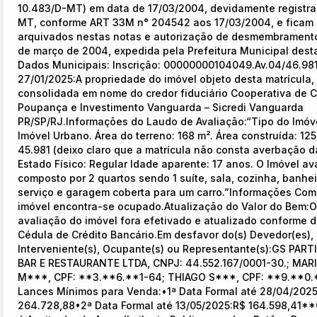
10.483/D-MT) em data de 17/03/2004, devidamente registr
MT, conforme ART 33M n° 204542 aos 17/03/2004, e ficam
arquivados nestas notas e autorização de desmembrament
de março de 2004, expedida pela Prefeitura Municipal dest
Dados Municipais: Inscrição: 00000000104049.Av.04/46.98
27/01/2025:A propriedade do imóvel objeto desta matrícula, 
consolidada em nome do credor fiduciário Cooperativa de C
Poupança e Investimento Vanguarda – Sicredi Vanguarda
PR/SP/RJ.Informações do Laudo de Avaliação:“Tipo do Imóve
Imóvel Urbano. Área do terreno: 168 m². Área construída: 125
QUAL SUA LOCALIZAÇÃO?
45.981 (deixo claro que a matrícula não consta averbação d
Estado Físico: Regular Idade aparente: 17 anos. O Imóvel av
Escolha a cidade
composto por 2 quartos sendo 1 suíte, sala, cozinha, banhei
serviço e garagem coberta para um carro.”Informações Co
imóvel encontra-se ocupado.Atualização do Valor do Bem:O
avaliação do imóvel fora efetivado e atualizado conforme 
Cédula de Crédito Bancário.Em desfavor do(s) Devedor(es), 
Interveniente(s), Ocupante(s) ou Representante(s):GS PAR
BAR E RESTAURANTE LTDA, CNPJ: 44.552.167/0001-30.; MAR
Salvar
M***, CPF: **3.**6.**1-64; THIAGO S***, CPF: **9.**0.
Lances Mínimos para Venda:•1ª Data Formal até 28/04/2025
264.728,88•2ª Data Formal até 13/05/2025:R$ 164.598,41**