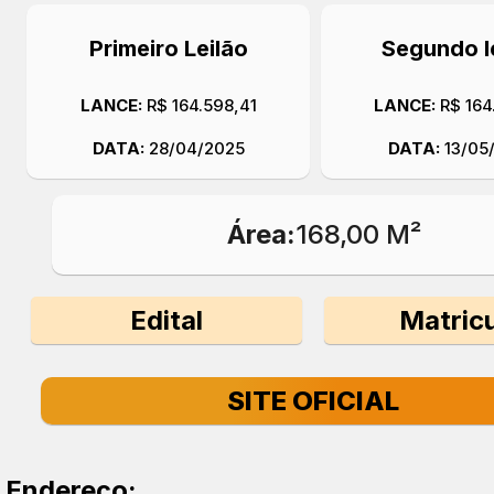
Primeiro Leilão
Segundo l
LANCE:
R$ 164.598,41
LANCE:
R$ 164
DATA:
28/04/2025
DATA:
13/05
Área:
168,00 M²
Edital
Matricu
SITE OFICIAL
Endereço: