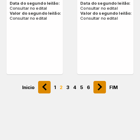
Data do segundo leilão:
Data do segundo leilão:
Consultar no edital
Consultar no edital
Valor do segundo leilão:
Valor do segundo leilão:
Consultar no edital
Consultar no edital
chevron_left
navigate_next
Inicio
1
2
3
4
5
6
FIM