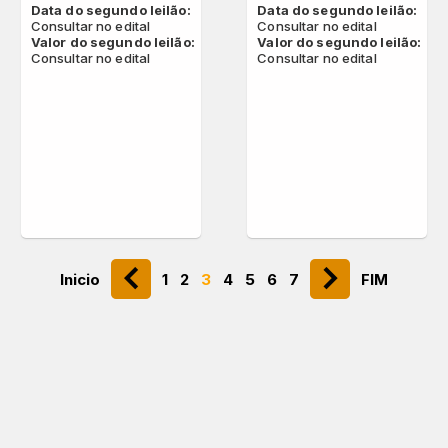
Data do segundo leilão:
Data do segundo leilão:
Consultar no edital
Consultar no edital
Valor do segundo leilão:
Valor do segundo leilão:
Consultar no edital
Consultar no edital
chevron_left
navigate_next
Inicio
1
2
3
4
5
6
7
FIM